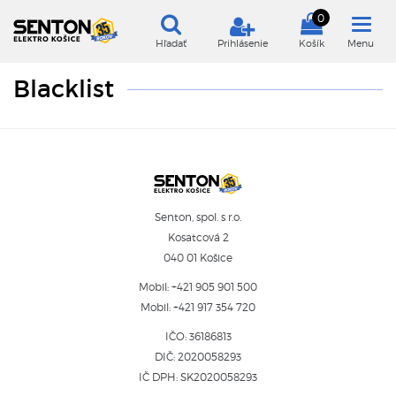
0
Hľadať
Prihlásenie
Košík
Menu
Blacklist
Senton, spol. s r.o.
Kosatcová 2
040 01 Košice
Mobil:
+421 905 901 500
Mobil:
+421 917 354 720
IČO: 36186813
DIČ: 2020058293
IČ DPH: SK2020058293