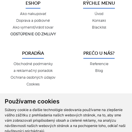
ESHOP
RÝCHLE MENU
Ako nakupovať
Úvod
Doprava a poštovné
Kontakt
Ako vymeniť/vrátiť tovar
Blacklist
ODSTÚPENIE OD ZMLUVY
PORADŇA
PREČO U NÁS?
Obchodné podmienky
Referencie
a reklamačný poriadok
Blog
Ochrana osobných údajov
Cookies
Používame cookies
Súbory cookie a ďalšie technológie sledovania používame na zlepšenie
vášho zážitku z prehliadania našich webových stránok, na to, aby sme
vám zobrazovali prispôsobený obsah a cielené reklamy, na analýzu
návštevnosti našich webových stránok a na pochopenie toho, odkiaľ naši
návštevníci prichádzajú.
Úvodná stránka
|
Tovar na sklade
|
Extra ponuka
|
Výhodný nákup
|