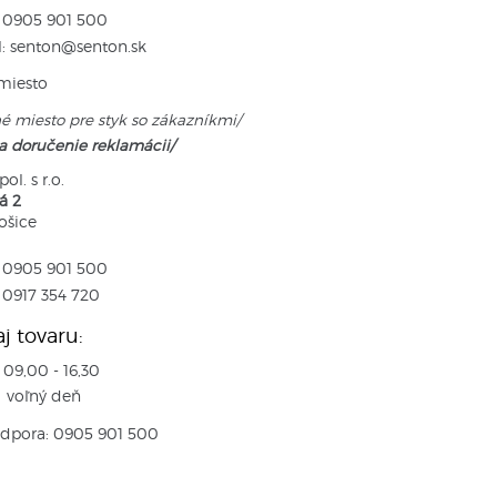
: 0905 901 500
l: senton@senton.sk
miesto
é miesto pre styk so zákazníkmi/
a doručenie reklamácii/
ol. s r.o.
á 2
ošice
: 0905 901 500
 0917 354 720
j tovaru:
09,00 - 16,30
 voľný deň
odpora: 0905 901 500