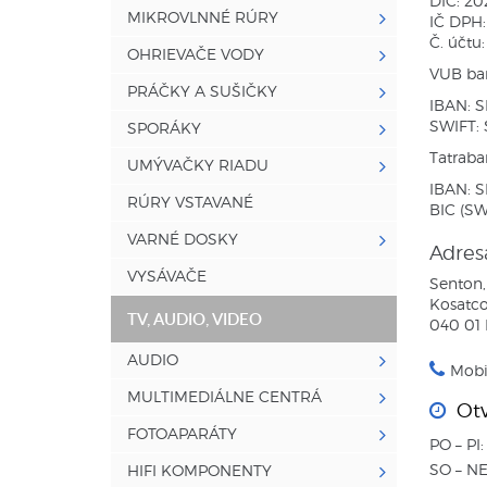
DIČ: 2
MIKROVLNNÉ RÚRY
IČ DPH
Č. účtu
OHRIEVAČE VODY
VUB ba
PRÁČKY A SUŠIČKY
IBAN: 
SWIFT:
SPORÁKY
Tatraba
UMÝVAČKY RIADU
IBAN: S
RÚRY VSTAVANÉ
BIC (SW
VARNÉ DOSKY
Adresa
VYSÁVAČE
Senton, 
Kosatco
TV, AUDIO, VIDEO
040 01 
AUDIO
Mobi
MULTIMEDIÁLNE CENTRÁ
Otv
FOTOAPARÁTY
PO – PI
SO – NE
HIFI KOMPONENTY