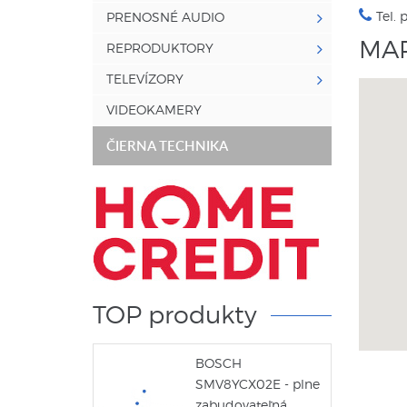
Tel.
PRENOSNÉ AUDIO
MA
REPRODUKTORY
TELEVÍZORY
VIDEOKAMERY
ČIERNA TECHNIKA
TOP produkty
BOSCH
SMV8YCX02E - plne
zabudovateľná