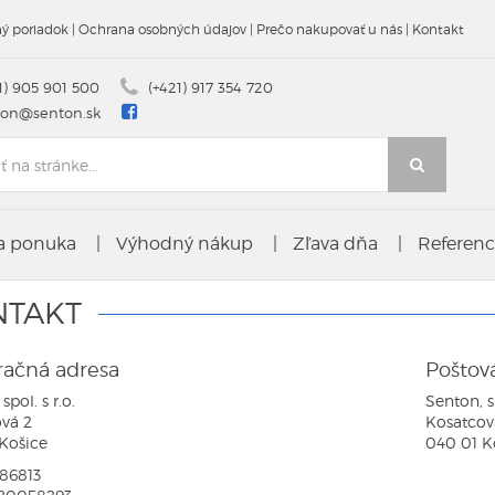
ý poriadok
|
Ochrana osobných údajov
|
Prečo nakupovať u nás
|
Kontakt
1) 905 901 500
(+421) 917 354 720
ton@senton.sk
ra ponuka
|
Výhodný nákup
|
Zľava dňa
|
Referenc
NTAKT
račná adresa
Poštov
spol. s r.o.
Senton, sp
vá 2
Kosatcov
Košice
040 01 K
186813