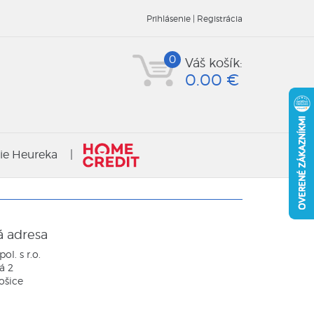
Prihlásenie |
Registrácia
0
Váš košík:
0.00 €
ie Heureka
|
á adresa
ol. s r.o.
á 2
ošice