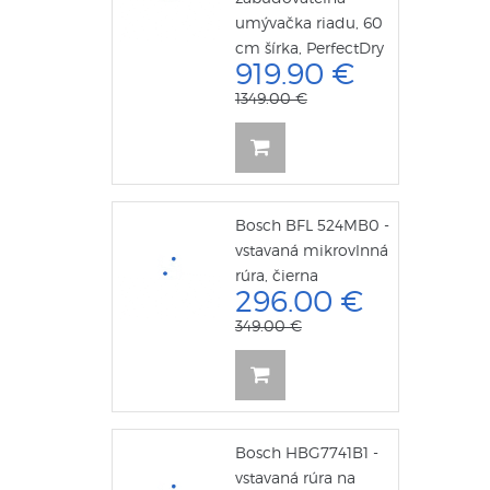
umývačka riadu, 60
cm šírka, PerfectDry
919.90 €
1349.00 €
Bosch BFL 524MB0 -
vstavaná mikrovlnná
rúra, čierna
296.00 €
349.00 €
Bosch HBG7741B1 -
vstavaná rúra na