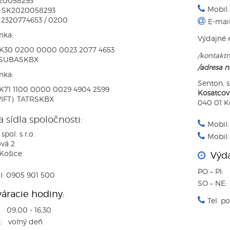
020058293
Mobil
: SK2020058293
: 2320774653 / 0200
E-mai
nka:
Výdajné 
SK30 0200 0000 0023 2077 4653
/kontaktn
 SUBASKBX
/adresa n
nka:
Senton, sp
K71 1100 0000 0029 4904 2599
Kosatcov
IFT): TATRSKBX
040 01 K
 sídla spoločnosti:
Mobil
spol. s r.o.
Mobil:
vá 2
Košice
Výda
PO – PI: 
l: 0905 901 500
SO – NE:
áracie hodiny:
Tel. p
: 09,00 - 16,30
: voľný deň