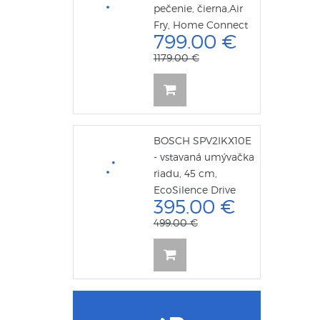
pečenie, čierna,Air
Fry, Home Connect
799.00 €
1179.00 €
BOSCH SPV2IKX10E
- vstavaná umývačka
riadu, 45 cm,
EcoSilence Drive
395.00 €
499.00 €