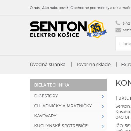
O nás
|
Ako nakupovať
|
Obchodné podmienky a reklamačn
(+42
sen
Úvodná stránka
|
Tovar na sklade
|
Ext
KO
BIELA TECHNIKA
DIGESTORY
Faktu
CHLADNIČKY A MRAZNIČKY
Senton, 
Kosatco
KÁVOVARY
040 01 
KUCHYNSKÉ SPOTREBIČE
IČO: 36