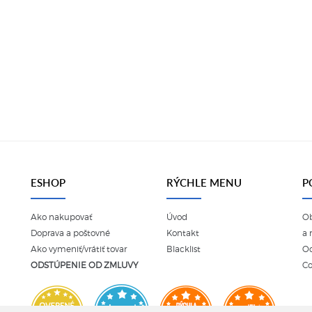
ESHOP
RÝCHLE MENU
P
Ako nakupovať
Úvod
O
Doprava a poštovné
Kontakt
a 
Ako vymeniť/vrátiť tovar
Blacklist
Oc
ODSTÚPENIE OD ZMLUVY
Co