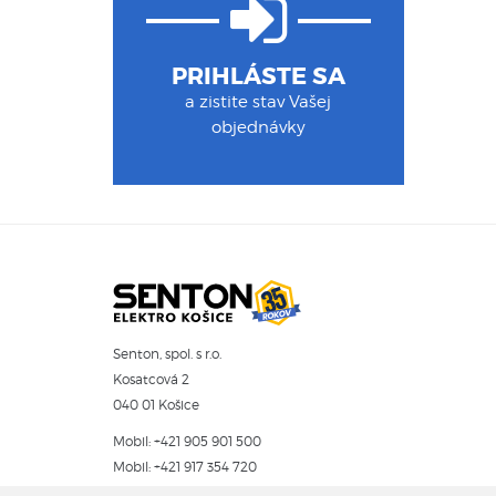
PRIHLÁSTE SA
a zistite stav Vašej
objednávky
Senton, spol. s r.o.
Kosatcová 2
040 01 Košice
Mobil:
+421 905 901 500
Mobil:
+421 917 354 720