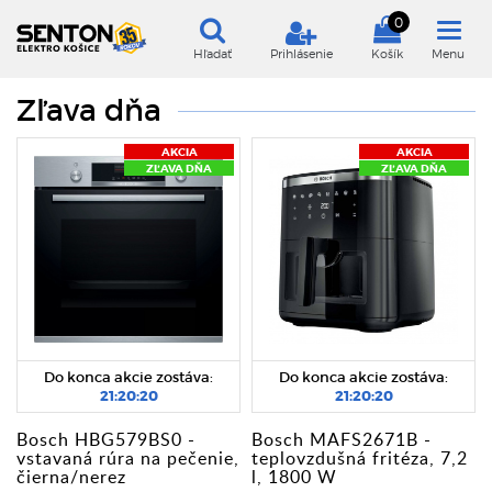
0
Hľadať
Prihlásenie
Košík
Menu
Zľava dňa
AKCIA
AKCIA
ZĽAVA DŇA
ZĽAVA DŇA
Do konca akcie zostáva:
Do konca akcie zostáva:
21:20:20
21:20:20
Bosch HBG579BS0 -
Bosch MAFS2671B -
vstavaná rúra na pečenie,
teplovzdušná fritéza, 7,2
čierna/nerez
l, 1800 W