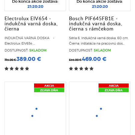
Do konca akcie zostáva:
Do konca akcie zostáva:
21:20:20
21:20:20
Electrolux EIV654 -
Bosch PIF645FB1E -
indukčná varná doska,
indukčná varná doska,
čierna
čierna s rámčekom
INDUKČNÁ VARNÁ DOSKA -
Séria 6, Indukčná varná doska, 60 cm,
Electrolux EIV654 ...
Čierna, inštalácia na pracovnú dos...
DOSTUPNOSŤ:
SKLADOM
DOSTUPNOSŤ:
SKLADOM
389.00 €
469.00 €
719.00 €
699.00 €
AKCIA
AKCIA
ZĽAVA DŇA
ZĽAVA DŇA