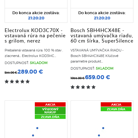
Do konca akcie zostáva:
Do konca akcie zostáva:
21:20:20
21:20:20
Electrolux KOD3C70X -
Bosch SBH4HCX48E -
vstavaná rúra na pečenie
vstavaná umývačka riadu,
s grilom, nerez
60 cm šírka, SuperSilence
Prebalená vstavaná rúra, 100 % stav ,
VSTAVANÁ UMÝVAČKA RIADU -
zlacnená... Electrolux KOD3HC...
Bosch SBH4HCX48E Kľúčové
parametre produkt...
DOSTUPNOSŤ:
SKLADOM
DOSTUPNOSŤ:
SKLADOM
289.00 €
599.00 €
659.00 €
1099.00 €
AKCIA
AKCIA
VÝHODNÝ
ZĽAVA DŇA
NÁKUP
ZĽAVA DŇA