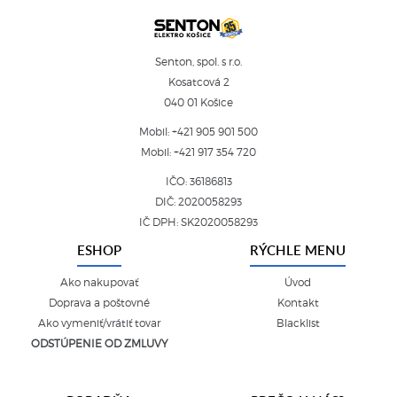
Senton, spol. s r.o.
Kosatcová 2
040 01 Košice
Mobil:
+421 905 901 500
Mobil:
+421 917 354 720
IČO: 36186813
DIČ: 2020058293
IČ DPH: SK2020058293
ESHOP
RÝCHLE MENU
Ako nakupovať
Úvod
Doprava a poštovné
Kontakt
Ako vymeniť/vrátiť tovar
Blacklist
ODSTÚPENIE OD ZMLUVY