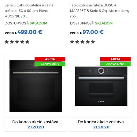
Séria 6, Zabudovateľná rúra na
Teplovzdušná fritéza BOSCH
pečenie, 60 x 60 cm, Nerez,
MAFS2671B Serie 6 Objavte moderný
HBG579BS0 ...
spô...
DOSTUPNOSŤ:
SKLADOM
DOSTUPNOSŤ:
SKLADOM
499.00 €
97.00 €
799.00 €
199.00 €
AKCIA
AKCIA
ZĽAVA DŇA
ZĽAVA DŇA
Do konca akcie zostáva:
Do konca akcie zostáva:
21:20:20
21:20:20