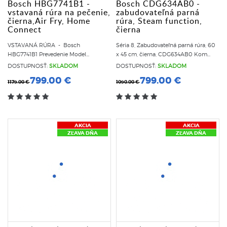
Bosch HBG7741B1 -
Bosch CDG634AB0 -
vstavaná rúra na pečenie,
zabudovateľná parná
čierna,Air Fry, Home
rúra, Steam function,
Connect
čierna
VSTAVANÁ RÚRA - Bosch
Séria 8, Zabudovateľná parná rúra, 60
HBG7741B1 Prevedenie Model...
x 45 cm, čierna, CDG634AB0 Kom...
DOSTUPNOSŤ:
SKLADOM
DOSTUPNOSŤ:
SKLADOM
799.00 €
799.00 €
1179.00 €
1090.00 €
AKCIA
AKCIA
ZĽAVA DŇA
ZĽAVA DŇA