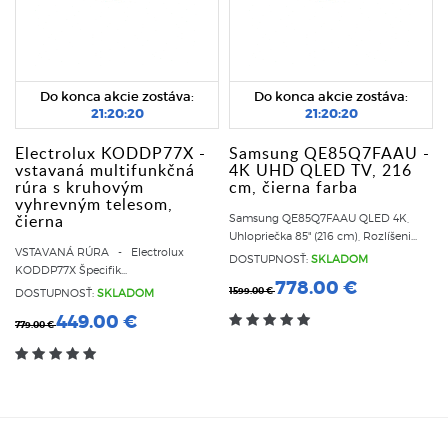
Do konca akcie zostáva:
Do konca akcie zostáva:
21:20:20
21:20:20
Electrolux KODDP77X -
Samsung QE85Q7FAAU -
vstavaná multifunkčná
4K UHD QLED TV, 216
rúra s kruhovým
cm, čierna farba
vyhrevným telesom,
čierna
Samsung QE85Q7FAAU QLED 4K,
Uhlopriečka 85" (216 cm), Rozlíšeni...
VSTAVANÁ RÚRA - Electrolux
DOSTUPNOSŤ:
SKLADOM
KODDP77X Špecifik...
778.00 €
1599.00 €
DOSTUPNOSŤ:
SKLADOM
449.00 €
779.00 €