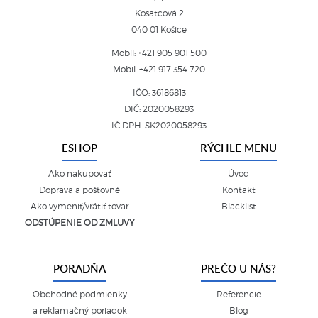
Kosatcová 2
040 01 Košice
Mobil:
+421 905 901 500
Mobil:
+421 917 354 720
IČO: 36186813
DIČ: 2020058293
IČ DPH: SK2020058293
ESHOP
RÝCHLE MENU
Ako nakupovať
Úvod
Doprava a poštovné
Kontakt
Ako vymeniť/vrátiť tovar
Blacklist
ODSTÚPENIE OD ZMLUVY
PORADŇA
PREČO U NÁS?
Obchodné podmienky
Referencie
a reklamačný poriadok
Blog