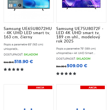
Samsung UE65U8072HU
Samsung UE75U8072F -
- 4K UHD LED smart tv,
LED 4K UHD smart tv,
163 cm, čierny
189 cm uhl., modelový
rok 2025
Popis a parametre 65" (163 cm)
Popis a parametre 75" (189 cm)
uhlopriečk...
uhlopriečka • 4K UHD Smart ...
DOSTUPNOSŤ:
SKLADOM
DOSTUPNOSŤ:
SKLADOM
518.90 €
699.00 €
509.00 €
899.00 €
AKCIA
AKCIA