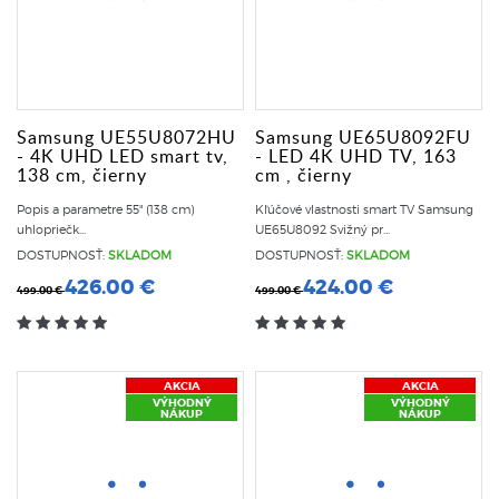
Samsung UE55U8072HU
Samsung UE65U8092FU
- 4K UHD LED smart tv,
- LED 4K UHD TV, 163
138 cm, čierny
cm , čierny
Popis a parametre 55" (138 cm)
Kľúčové vlastnosti smart TV Samsung
uhlopriečk...
UE65U8092 Svižný pr...
DOSTUPNOSŤ:
SKLADOM
DOSTUPNOSŤ:
SKLADOM
426.00 €
424.00 €
499.00 €
499.00 €
AKCIA
AKCIA
VÝHODNÝ
VÝHODNÝ
NÁKUP
NÁKUP