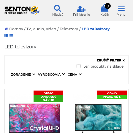
0
Hľadať
Prihlásenie
Košík
Menu
LED televízory
Domov
/
TV, audio, video /
Televízory /
LED televízory
ZRUŠIŤ FILTER
Len produkty na sklade
ZORADENIE
VÝROBCOVIA
CENA
AKCIA
AKCIA
VÝHODNÝ
ZĽAVA DŇA
NÁKUP