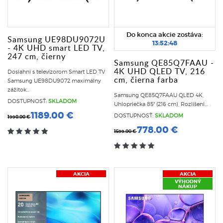
Do konca akcie zostáva:
Samsung UE98DU9072U
13:52:47
- 4K UHD smart LED TV,
247 cm, čierny
Samsung QE85Q7FAAU -
4K UHD QLED TV, 216
Dosiahni s televízorom Smart LED TV
cm, čierna farba
Samsung UE98DU9072 maximálny
zážitok...
Samsung QE85Q7FAAU QLED 4K,
DOSTUPNOSŤ:
SKLADOM
Uhlopriečka 85" (216 cm), Rozlíšeni...
1189.00 €
DOSTUPNOSŤ:
SKLADOM
1990.00 €
778.00 €
1599.00 €
AKCIA
AKCIA
VÝHODNÝ
NÁKUP