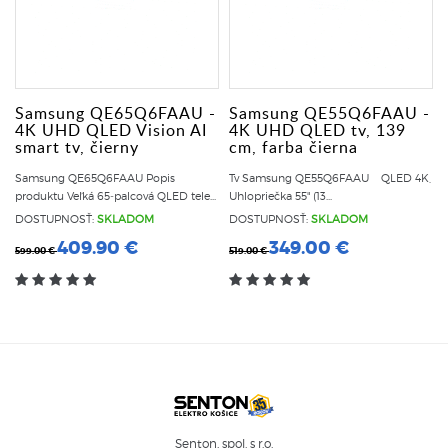
Samsung QE65Q6FAAU -
Samsung QE55Q6FAAU -
4K UHD QLED Vision AI
4K UHD QLED tv, 139
smart tv, čierny
cm, farba čierna
Samsung QE65Q6FAAU Popis
Tv Samsung QE55Q6FAAU QLED 4K,
produktu Veľká 65‑palcová QLED tele...
Uhlopriečka 55" (13...
DOSTUPNOSŤ:
SKLADOM
DOSTUPNOSŤ:
SKLADOM
409.90 €
349.00 €
599.00 €
519.00 €
Senton, spol. s r.o.