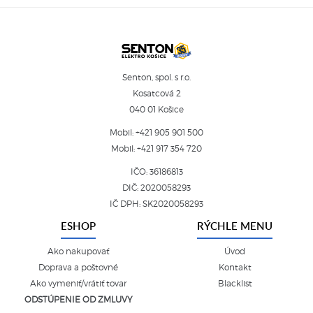
Senton, spol. s r.o.
Kosatcová 2
040 01 Košice
Mobil:
+421 905 901 500
Mobil:
+421 917 354 720
IČO: 36186813
DIČ: 2020058293
IČ DPH: SK2020058293
ESHOP
RÝCHLE MENU
Ako nakupovať
Úvod
Doprava a poštovné
Kontakt
Ako vymeniť/vrátiť tovar
Blacklist
ODSTÚPENIE OD ZMLUVY