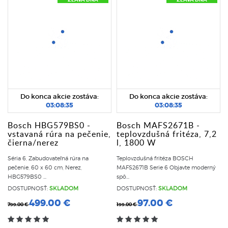
ZĽAVA DŇA
ZĽAVA DŇA
Do konca akcie zostáva:
Do konca akcie zostáva:
03:08:35
03:08:35
Bosch HBG579BS0 -
Bosch MAFS2671B -
vstavaná rúra na pečenie,
teplovzdušná fritéza, 7,2
čierna/nerez
l, 1800 W
Séria 6, Zabudovateľná rúra na
Teplovzdušná fritéza BOSCH
pečenie, 60 x 60 cm, Nerez,
MAFS2671B Serie 6 Objavte moderný
HBG579BS0 ...
spô...
DOSTUPNOSŤ:
SKLADOM
DOSTUPNOSŤ:
SKLADOM
499.00 €
97.00 €
799.00 €
199.00 €