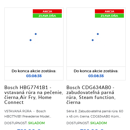
AKCIA
AKCIA
ZĽAVA DŇA
ZĽAVA DŇA
Do konca akcie zostáva:
Do konca akcie zostáva:
03:08:35
03:08:35
Bosch HBG7741B1 -
Bosch CDG634AB0 -
vstavaná rúra na pečenie,
zabudovateľná parná
čierna,Air Fry, Home
rúra, Steam function,
Connect
čierna
VSTAVANÁ RÚRA - Bosch
Séria 8, Zabudovateľná parná rúra, 60
HBG7741B1 Prevedenie Model...
x 45 cm, čierna, CDG634AB0 Kom...
DOSTUPNOSŤ:
SKLADOM
DOSTUPNOSŤ:
SKLADOM