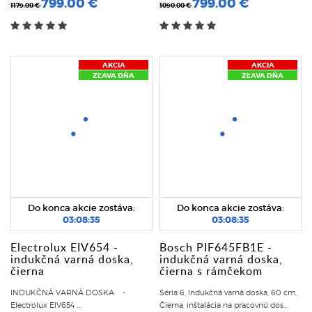
799.00 €
799.00 €
1179.00 €
1090.00 €
AKCIA
AKCIA
ZĽAVA DŇA
ZĽAVA DŇA
Do konca akcie zostáva:
Do konca akcie zostáva:
03:08:35
03:08:35
Electrolux EIV654 -
Bosch PIF645FB1E -
indukčná varná doska,
indukčná varná doska,
čierna
čierna s rámčekom
INDUKČNÁ VARNÁ DOSKA -
Séria 6, Indukčná varná doska, 60 cm,
Electrolux EIV654 ...
Čierna, inštalácia na pracovnú dos...