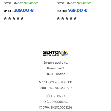
DOSTUPNOSŤ:
SKLADOM
DOSTUPNOSŤ:
SKLADOM
389.00 €
469.00 €
719.00 €
699.00 €
Senton, spol. s r.o.
Kosatcová 2
040 01 Košice
Mobil:
+421 905 901 500
Mobil:
+421 917 354 720
IČO: 36186813
DIČ: 2020058293
IČ DPH: SK2020058293